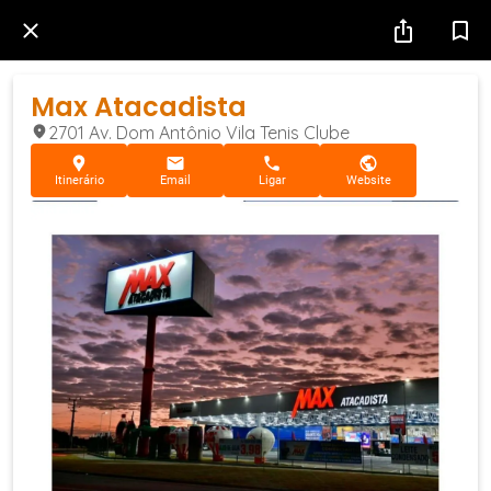
Max Atacadista
2701 Av. Dom Antônio Vila Tenis Clube
Itinerário
Email
Ligar
Website