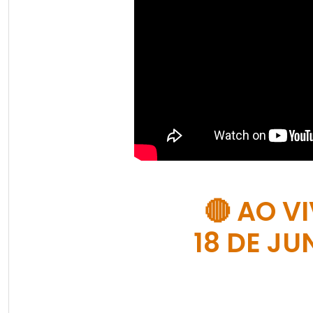
🔴 AO V
18 DE JU