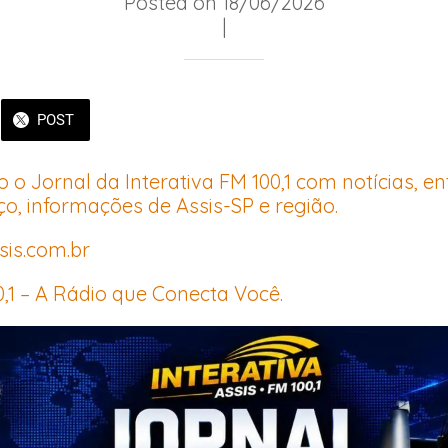
Posted on 18/06/2026
|
POST
o Jornal da Interativa FM 100,1 com notícias, ent
ço, informações de Assis-SP e região.
sis.com.br
0,1 – A Rádio que Conecta Você.