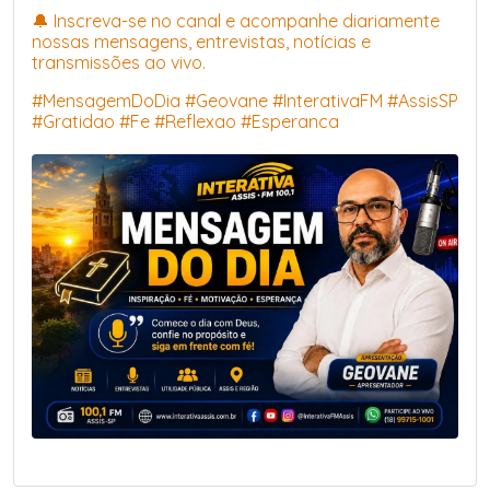
🔔 Inscreva-se no canal e acompanhe diariamente
nossas mensagens, entrevistas, notícias e
transmissões ao vivo.
#MensagemDoDia #Geovane #InterativaFM #AssisSP
#Gratidao #Fe #Reflexao #Esperanca