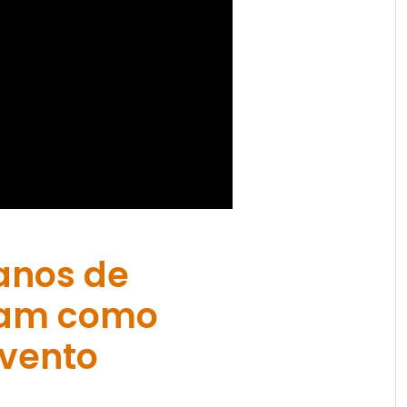
 anos de
tram como
evento