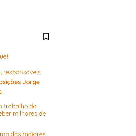
ue!
n
, responsáveis
osições Jorge
s
.
o trabalho da
eber milhares de
uma das maiores