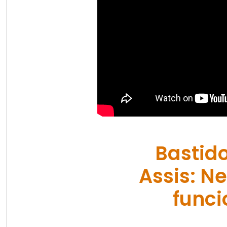
Bastido
Assis: N
funci