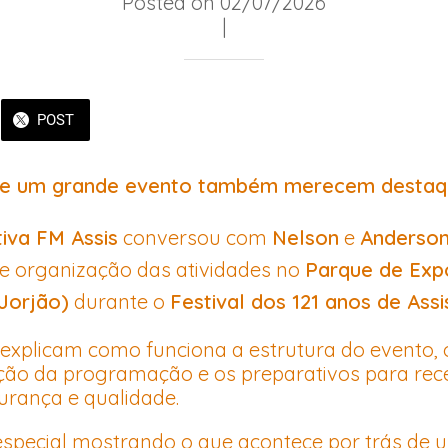
Posted on 02/07/2026
|
POST
de um grande evento também merecem destaq
tiva FM Assis
conversou com
Nelson
e
Anderso
e organização das atividades no
Parque de Exp
(Jorjão)
durante o
Festival dos 121 anos de Assi
s explicam como funciona a estrutura do evento, 
ação da programação e os preparativos para rec
urança e qualidade.
pecial mostrando o que acontece por trás de 