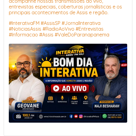
acompanhe nossas transmissões ao vivo,
entrevistas especiais, coberturas jornalísticas e os
principais acontecimentos de Assis e região.
#InterativaFM #AssisSP #JornalInterativa
#NoticiasAssis #RadioAoVivo #Entrevistas
#Informacao #Assis #ValeDoParanapanema