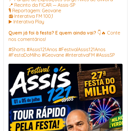
📍 Recinto da FICAR — Assis-SP
🎙️ Reportagem: Geovane
📻 Interativa FM 100,1
▶️ Interativa Play
Quem já foi à festa? E quem ainda vai?
👇🔥 Conte
nos comentários!
#Shorts #Assis121Anos #FestivalAssis121Anos
#FestaDoMilho #Geovane #InterativaFM #AssisSP