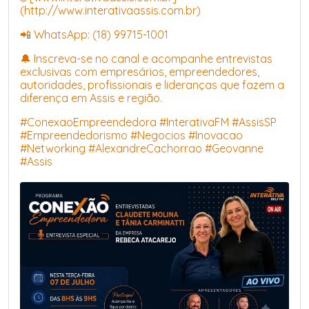
(http://www.interativaassis.com.br)
📲 WhatsApp: (18) 99715-1001
🔔 Inscreva-se no canal e acompanhe entrevistas
exclusivas com empresários, empreendedores,
autoridades, profissionais e lideranças que fazem a
diferença em Assis e região.
#ConexaoEmpreendedora #InterativaFM #AssisSP
#Empreendedorismo #Negocios #Inovacao
#Networking #AlexandreCachorrao #Geovanne
#Assis